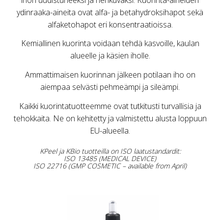
ydinraaka-aineita ovat alfa- ja betahydroksihapot sekä
alfaketohapot eri konsentraatioissa.
Kemiallinen kuorinta voidaan tehdä kasvoille, kaulan
alueelle ja käsien iholle.
Ammattimaisen kuorinnan jälkeen potilaan iho on
aiempaa selvästi pehmeämpi ja sileämpi.
Kaikki kuorintatuotteemme ovat tutkitusti turvallisia ja
tehokkaita. Ne on kehitetty ja valmistettu alusta loppuun
EU-alueella.
KPeel ja KBio tuotteilla on ISO laatustandardit:
ISO 13485 (MEDICAL DEVICE)
ISO 22716 (GMP COSMETIC – available from April)