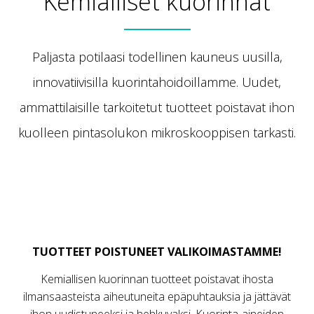
Kemialliset kuorinnat
Paljasta potilaasi todellinen kauneus uusilla,
innovatiivisilla kuorintahoidoillamme. Uudet,
ammattilaisille tarkoitetut tuotteet poistavat ihon
kuolleen pintasolukon mikroskooppisen tarkasti.
TUOTTEET POISTUNEET VALIKOIMASTAMME!
Kemiallisen kuorinnan tuotteet poistavat ihosta
ilmansaasteista aiheutuneita epäpuhtauksia ja jättävät
ihon uudistuneeksi ja hehkuvaksi. Kuorinta-aineiden