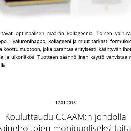
sältävät optimaalisen määrän kollageenia. Toinen ydin-r
po. Hyaluronihappo, kollageeni ja muut tarkasti formuloi
a koottu muotoon, joka parantaa erityisesti ikääntyvän iho
a ja ulkonäköä. Tuotteen säännöllinen käyttö vahvistaa 
liä.
17.01.2018
Kouluttaudu CCAAM:n johdolla
eainehoitojen monipuoliseksi taitaj