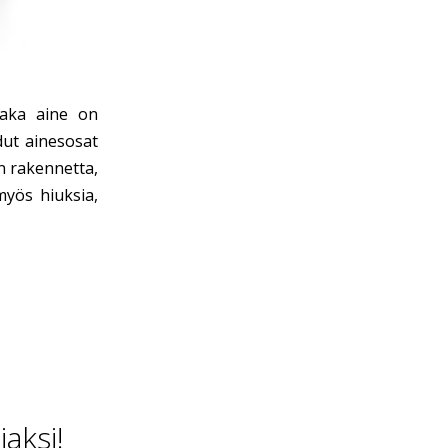
aaka aine on
dut ainesosat
n rakennetta,
myös hiuksia,
aksi!