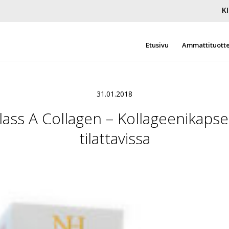
K
Etusivu
Ammattituott
31.01.2018
ass A Collagen – Kollageenikapsel
tilattavissa