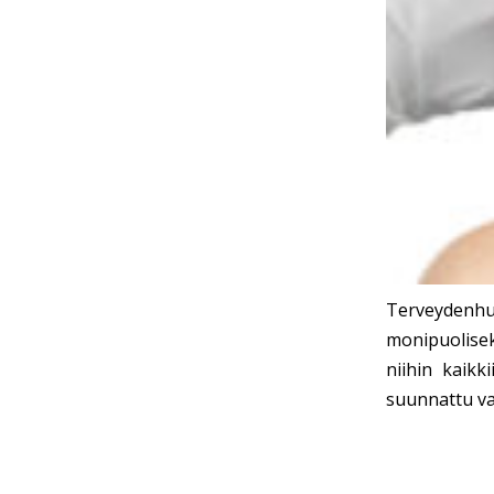
Terveydenhu
monipuoliseks
niihin kaikk
suunnattu vai