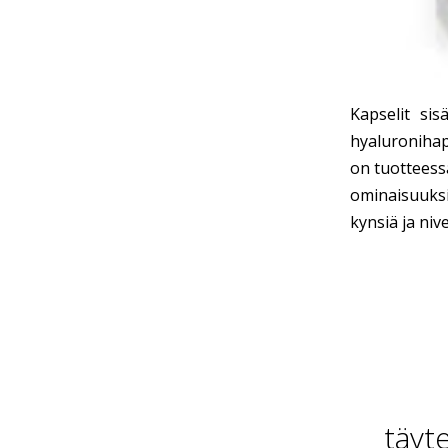
Kapselit si
hyaluronihap
on tuotteess
ominaisuuksi
kynsiä ja nive
täyt