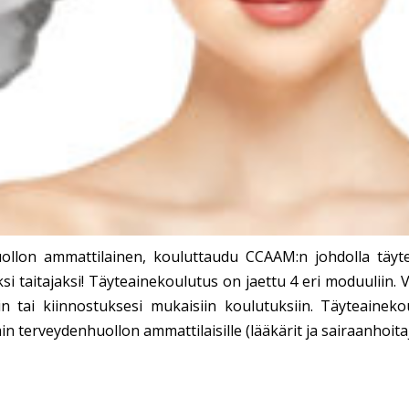
ollon ammattilainen, kouluttaudu CCAAM:n johdolla täyte
i taitajaksi! Täyteainekoulutus on jaettu 4 eri moduuliin. V
iin tai kiinnostuksesi mukaisiin koulutuksiin. Täyteainek
n terveydenhuollon ammattilaisille (lääkärit ja sairaanhoitaj