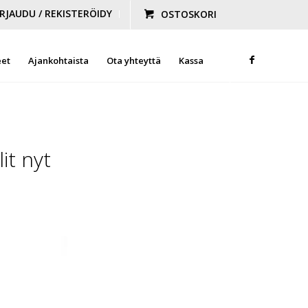
IRJAUDU / REKISTERÖIDY
OSTOSKORI
eet
Ajankohtaista
Ota yhteyttä
Kassa
it nyt