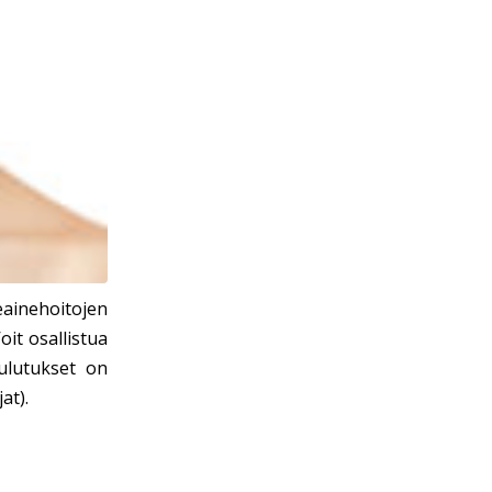
ainehoitojen
oit osallistua
oulutukset on
at).