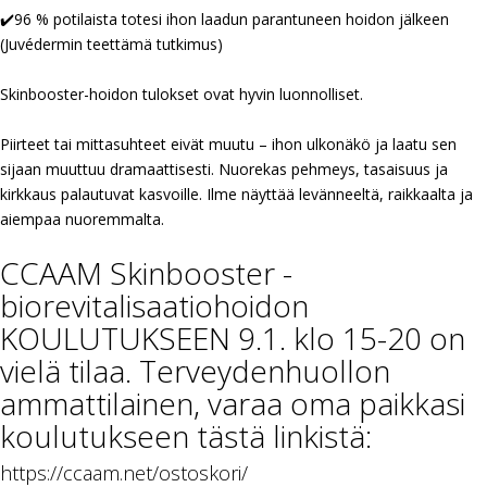
✔️
96 % potilaista totesi ihon laadun parantuneen hoidon jälkeen
(Juvédermin teettämä tutkimus)
Skinbooster-hoidon tulokset ovat hyvin luonnolliset.
Piirteet tai mittasuhteet eivät muutu – ihon ulkonäkö ja laatu sen
sijaan muuttuu dramaattisesti. Nuorekas pehmeys, tasaisuus ja
kirkkaus palautuvat kasvoille. Ilme näyttää levänneeltä, raikkaalta ja
aiempaa nuoremmalta.
CCAAM Skinbooster -
biorevitalisaatiohoidon
KOULUTUKSEEN 9.1. klo 15-20 on
vielä tilaa. Terveydenhuollon
ammattilainen, varaa oma paikkasi
koulutukseen tästä linkistä:
https://ccaam.net/ostoskori/