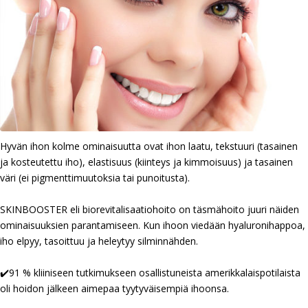
Hyvän ihon kolme ominaisuutta ovat ihon laatu, tekstuuri (tasainen
ja kosteutettu iho), elastisuus (kiinteys ja kimmoisuus) ja tasainen
väri (ei pigmenttimuutoksia tai punoitusta).
SKINBOOSTER eli biorevitalisaatiohoito on täsmähoito juuri näiden
ominaisuuksien parantamiseen. Kun ihoon viedään hyaluronihappoa,
iho elpyy, tasoittuu ja heleytyy silminnähden.
✔️
91 % kliiniseen tutkimukseen osallistuneista amerikkalaispotilaista
oli hoidon jälkeen aimepaa tyytyväisempiä ihoonsa.