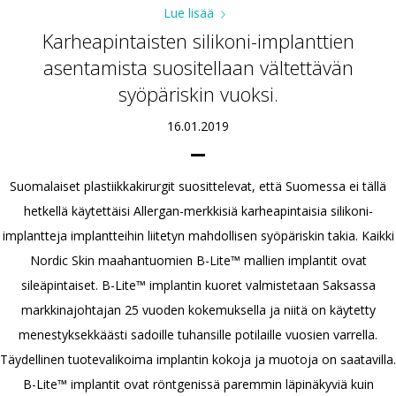
Lue lisää
Karheapintaisten silikoni-implanttien
asentamista suositellaan vältettävän
syöpäriskin vuoksi.
16.01.2019
Suomalaiset plastiikkakirurgit suosittelevat, että Suomessa ei tällä
hetkellä käytettäisi Allergan-merkkisiä karheapintaisia silikoni-
implantteja implantteihin liitetyn mahdollisen syöpäriskin takia. Kaikki
Nordic Skin maahantuomien B-Lite™ mallien implantit ovat
sileäpintaiset. B-Lite™ implantin kuoret valmistetaan Saksassa
markkinajohtajan 25 vuoden kokemuksella ja niitä on käytetty
menestyksekkäästi sadoille tuhansille potilaille vuosien varrella.
Täydellinen tuotevalikoima implantin kokoja ja muotoja on saatavilla.
B-Lite™ implantit ovat röntgenissä paremmin läpinäkyviä kuin