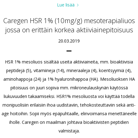
Lue lisää
Caregen HSR 1% (10mg/g) mesoterapialiuos
jossa on erittäin korkea aktiiviainepitoisuus
20.03.2019
HSR 1% mesoliuos sisältää useita aktiiviaineita, mm. bioaktiivisia
peptidejä (5), vitamiineja (14), mineraaleja (4), koentsyymiä (4),
aminohappoja (24) ja 1% hyaluronihappoa (HA). Mesoliuoksen HA
pitoisuus on juuri sopiva mm. mikroneulauskynän käytössä
liukuvuuden takaamiseksi. HSR1% mesoliuosta voi käyttää todella
monipuolisiin erilaisiin ihoa uudistaviin, tehokosteuttaviin sekä anti-
age hoitoihin. Sopii myös epäpuhtaalle, elinvoimansa menettäneelle
iholle. Caregen on maailman johtava bioaktiivisten peptidien
valmistaja.