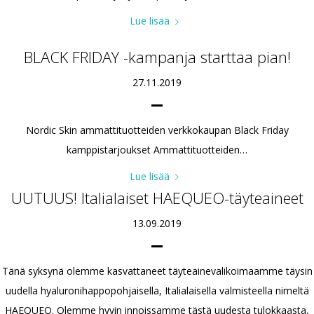
Lue lisää
BLACK FRIDAY -kampanja starttaa pian!
27.11.2019
Nordic Skin ammattituotteiden verkkokaupan Black Friday
kamppistarjoukset Ammattituotteiden…
Lue lisää
UUTUUS! Italialaiset HAEQUEO-täyteaineet
13.09.2019
Tänä syksynä olemme kasvattaneet täyteainevalikoimaamme täysin
uudella hyaluronihappopohjaisella, Italialaisella valmisteella nimeltä
HAEQUEO. Olemme hyvin innoissamme tästä uudesta tulokkaasta,