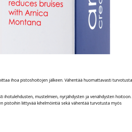
!
oittaa ihoa pistoshoitojen jälkeen. Vähentää huomattavasti turvotust
sesti ihotulehdusten, mustelmien, nyrjähdysten ja venähdysten hoitoon.
en pistoihin liittyvää kihelmöintiä sekä vähentää turvotusta myös