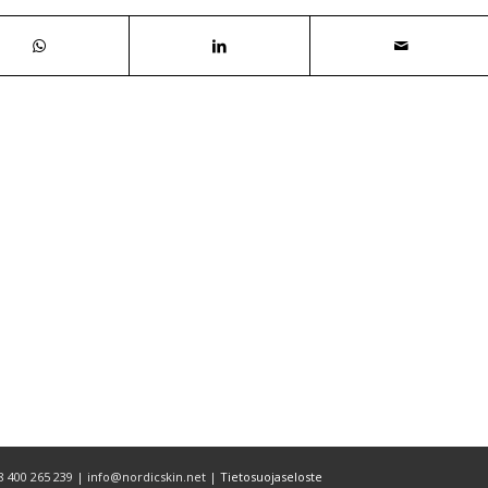
58 400 265 239 | info@nordicskin.net |
Tietosuojaseloste