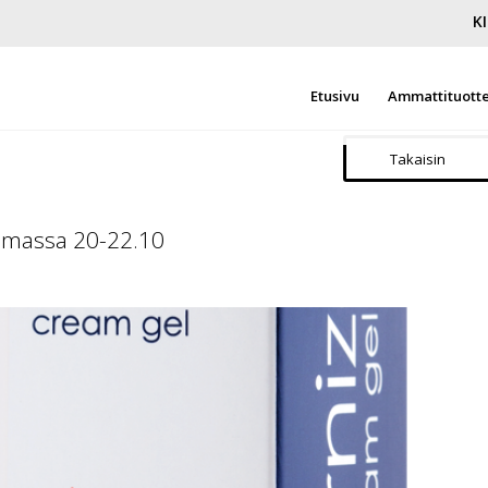
K
Etusivu
Ammattituott
Takaisin
oimassa 20-22.10