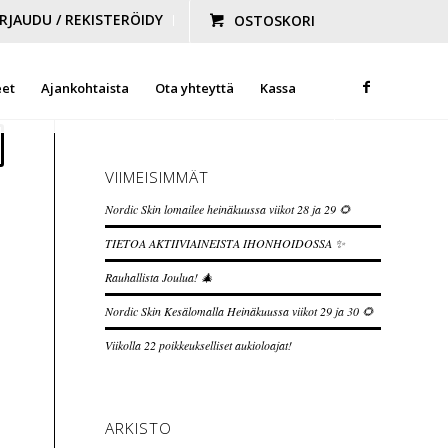
IRJAUDU / REKISTERÖIDY
OSTOSKORI
eet
Ajankohtaista
Ota yhteyttä
Kassa
VIIMEISIMMÄT
Nordic Skin lomailee heinäkuussa viikot 28 ja 29 🌻
TIETOA AKTIIVIAINEISTA IHONHOIDOSSA ✨
Rauhallista Joulua! 🎄
Nordic Skin Kesälomalla Heinäkuussa viikot 29 ja 30 🌻
Viikolla 22 poikkeukselliset aukioloajat!
ARKISTO