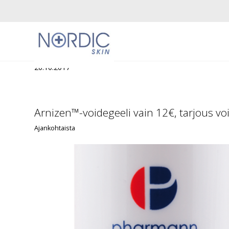
20.10.2017
Arnizen™-voidegeeli vain 12€, tarjous v
Ajankohtaista