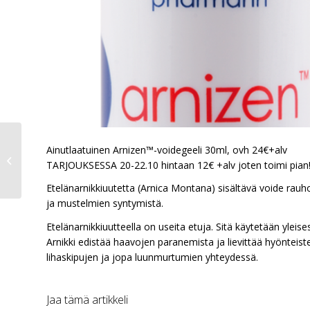
Osta 3 Deep tai Ultra
Ainutlaatuinen Arnizen™-voidegeeli 30ml, ovh 24€+alv
Deep -pakettia
TARJOUKSESSA 20-22.10 hintaan 12€ +alv joten toimi pian
(pakkaus sis. 2×1,25ml
ruiskua+neulat),...
Etelänarnikkiuutetta (Arnica Montana) sisältävä voide rauh
ja mustelmien syntymistä.
Etelänarnikkiuutteella on useita etuja. Sitä käytetään ylei
Arnikki edistää haavojen paranemista ja lievittää hyönteist
lihaskipujen ja jopa luunmurtumien yhteydessä.
Jaa tämä artikkeli