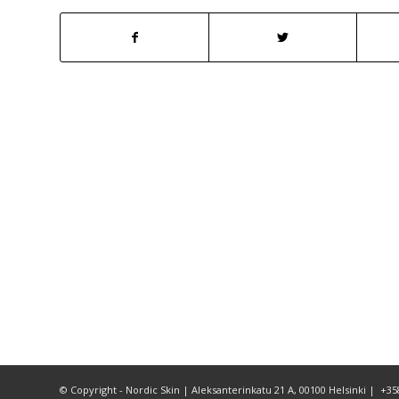
© Copyright - Nordic Skin | Aleksanterinkatu 21 A, 00100 Helsinki | +3